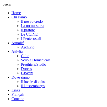
Home
Chi siamo
Il nostro credo
La nostra storia
Il pastore
Le CCINE
I Pentecostali
Attualità
Archivio
Attività
Culto
Scuola Domenicale
Preghiera/Studio
Dorcas
Giovani
Dove siamo
Il locale di culto
Il Lussemburgo
Links
Français
Contatto