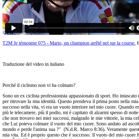
T2M Je témoigne 075 - Mario, un champion arrêté net sur la course.
f
Traduzione del video in italiano
Perché il ciclismo non vi ha colmato?
Sono un ex ciclista professionista appassionato di sport. Ho intascat
per ritrovare la mia identità. Questo prendeva il prima posto nella mia 
successo nella vita, vi era un vuoto interiore nel mio cuore. Quando e
più le telecamere, più il podio, mi è capitato di alzarmi spesso di nott
che non trovavo nei miei successi, malgrado le mie vittorie, la mia ce
che Lui poteva colmare il vuoto del mio cuore. Sono andato ad ascolt
mondo e perde l'anima sua ?" (N.d.R. Marco 8:36). Veramente questa 
mia vita. Ed è proprio questo che è successo. Il vuoto del mio cuore f