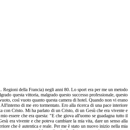
R. Regioni della Francia) negli anni 80. Lo sport era per me un metodo
 Malgrado questa vittoria, malgrado questo successo professionale, questo
sì vuoto, così vuoto quanto questa camera di hotel. Quando non vi erano
 All'interno di me ero tormentato. Ero alla ricerca di una pace interiore
za con Cristo. Mi ha parlato di un Cristo, di un Gesù che era vivente e
mio essere che era questa: "E che giova all'uomo se guadagna tutto il
sù era vivente e che poteva cambiare la mia vita, dare un senso alla
riore che è autentica e reale. Per me è stato un nuovo inizio nella mia