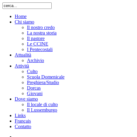
Home
Chi siamo
Il nostro credo
La nostra storia
Il pastore
Le CCINE
I Pentecostali
Attualità
Archivio
Attività
Culto
Scuola Domenicale
Preghiera/Studio
Dorcas
Giovani
Dove siamo
Il locale di culto
Il Lussemburgo
Links
Français
Contatto