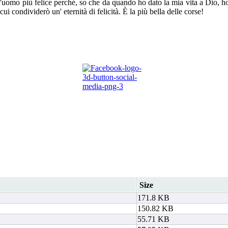
 l'uomo più felice perché, so che da quando ho dato la mia vita a Dio, h
ui condividerò un' eternità di felicità. È la più bella delle corse!
Size
171.8 KB
150.82 KB
55.71 KB